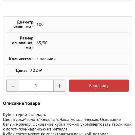
Диаметр
100
чаши, мм :
Размер
основания,
65/30
мм :
Количество :
в наличии
722 ₽
-
+
В корзину
Описание товара
Кубок серии Стандарт.
Цвет кубка-"золото"/зеленый. Чаша металлическая. Основание
белый мрамор. Основание кубка можно укомплектовать табличкой
с логотипом/надписью из металла.
Кубок также может комплектоваться крышкой, которая