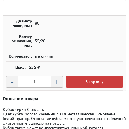
Диаметр
80
чаши, мм :
Размер
основания,
55/20
мм :
Количество :
в наличии
555 ₽
-
+
В корзину
Описание товара
Кубок серии Стандарт.
Цвет кубка-"золото"/зеленый. Чаша металлическая. Основание
белый мрамор. Основание кубка можно укомплектовать табличкой
с логотипом/надписью из металла.
Кубок также может комплектоваться крышкой, которая