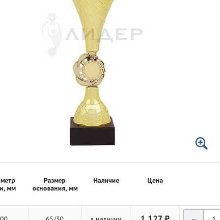
 50мм
 50мм
метр
Размер
Наличие
Цена
и, мм
основания, мм
-
1 127 ₽
00
65/30
в наличии