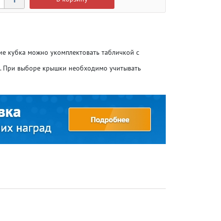
ние кубка можно укомплектовать табличкой с
о. При выборе крышки необходимо учитывать
Атлетика
Атлетика
Бодибилдинг
Бодибилдинг
Велоспорт
Велоспорт
Гандбол
Гандбол