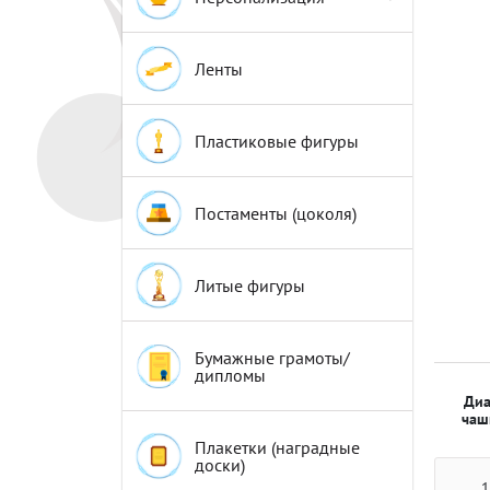
Эмблемы
Эмблемы
Ленты
Пластиковые фигуры
Постаменты (цоколя)
Литые фигуры
Бумажные грамоты/
дипломы
Диа
чаш
Плакетки (наградные
доски)
1