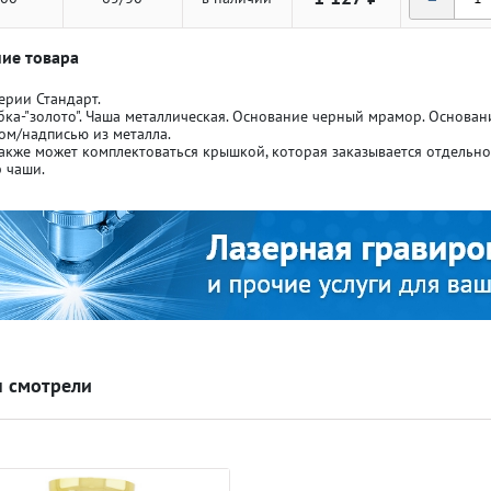
ие товара
ерии Стандарт.
бка-"золото". Чаша металлическая. Основание черный мрамор. Основа
ом/надписью из металла.
акже может комплектоваться крышкой, которая заказывается отдельн
ля кубков
ля кубков
 чаши.
о спорт
о спорт
Азартные игры
Азартные игры
л
л
Бильярд
Бильярд
 смотрели
Боулинг
Боулинг
порт
порт
Волейбол
Волейбол