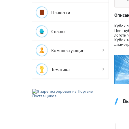
Плакетки
Описан
Кубок с
Цвет ку
Стекло
логотип
Кубок т
Крышки д
Крышки д
диаметр
Комплектующие
Авто-мот
Авто-мот
Тематика
Баскетбо
Баскетбо
Вы
Бокс
Бокс
Водный с
Водный с