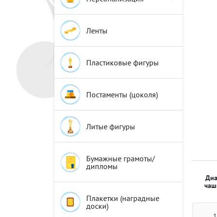
Эмблемы
Эмблемы
Ленты
Пластиковые фигуры
Постаменты (цоколя)
Литые фигуры
Бумажные грамоты/
дипломы
Диа
чаш
Плакетки (наградные
доски)
1