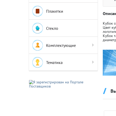
Плакетки
Описан
Кубок с
Цвет ку
Стекло
логотип
Кубок т
Крышки д
Крышки д
диаметр
Комплектующие
Авто-мот
Авто-мот
Тематика
Баскетбо
Баскетбо
Вы
Бокс
Бокс
Водный с
Водный с