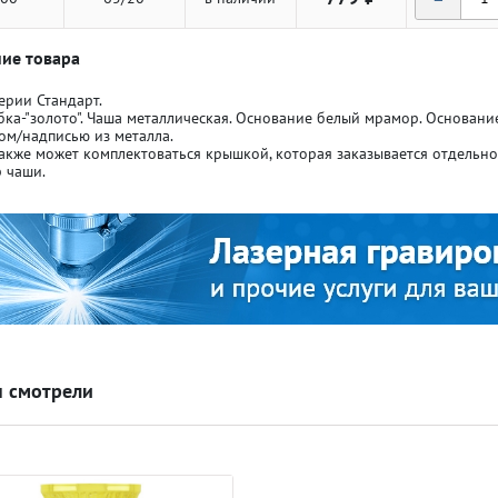
ие товара
ерии Стандарт.
бка-"золото". Чаша металлическая. Основание белый мрамор. Основан
ом/надписью из металла.
акже может комплектоваться крышкой, которая заказывается отдельн
ля кубков
ля кубков
 чаши.
о спорт
о спорт
Азартные игры
Азартные игры
л
л
Бильярд
Бильярд
 смотрели
Боулинг
Боулинг
порт
порт
Волейбол
Волейбол