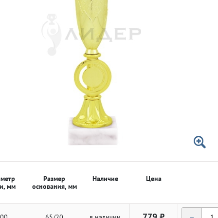
 50мм
 50мм
метр
Размер
Наличие
Цена
и, мм
основания, мм
-
779 ₽
00
65/20
в наличии