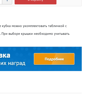
ие кубка можно укомплектовать табличкой с
о. При выборе крышки необходимо учитывать
Атлетика
Атлетика
Бодибилдинг
Бодибилдинг
Велоспорт
Велоспорт
Гандбол
Гандбол