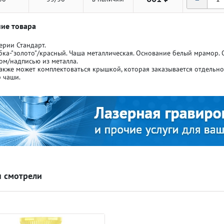
ие товара
ерии Стандарт.
бка-"золото"/красный. Чаша металлическая. Основание белый мрамор.
ом/надписью из металла.
акже может комплектоваться крышкой, которая заказывается отдельн
ля кубков
ля кубков
 чаши.
о спорт
о спорт
Азартные игры
Азартные игры
л
л
Бильярд
Бильярд
 смотрели
Боулинг
Боулинг
порт
порт
Волейбол
Волейбол