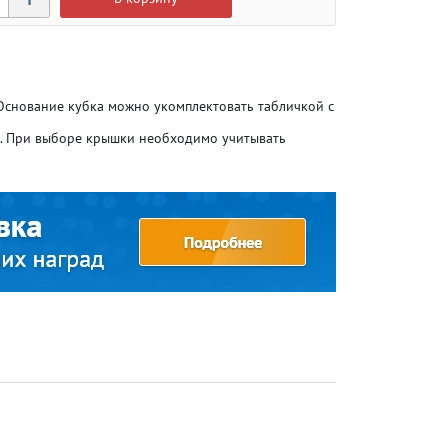
 Основание кубка можно укомплектовать табличкой с
о. При выборе крышки необходимо учитывать
Атлетика
Атлетика
Бодибилдинг
Бодибилдинг
Велоспорт
Велоспорт
Гандбол
Гандбол