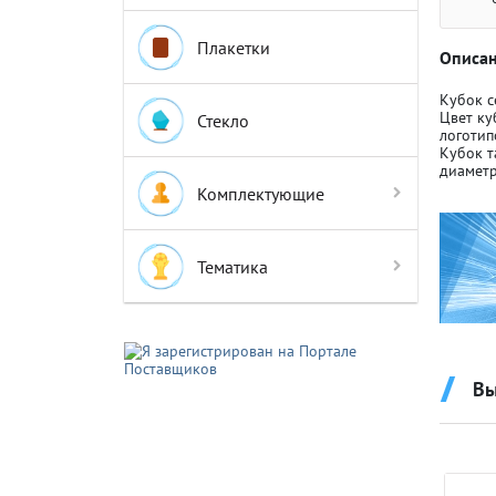
Плакетки
Описан
Кубок с
Цвет ку
Стекло
логотип
Кубок т
Крышки д
Крышки д
диаметр
Комплектующие
Авто-мот
Авто-мот
Тематика
Баскетбо
Баскетбо
Вы
Бокс
Бокс
Водный с
Водный с