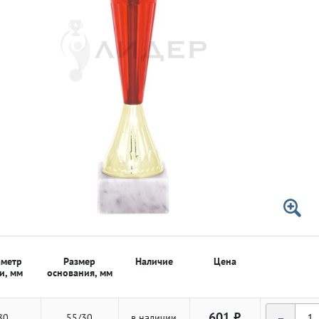
 50мм
 50мм
метр
Размер
Наличие
Цена
и, мм
основания, мм
-
601 ₽
80
55/30
в наличии