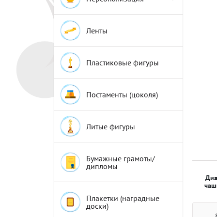
Эмблемы
Эмблемы
Ленты
Пластиковые фигуры
Постаменты (цоколя)
Литые фигуры
Бумажные грамоты/
дипломы
Диа
чаш
Плакетки (наградные
доски)