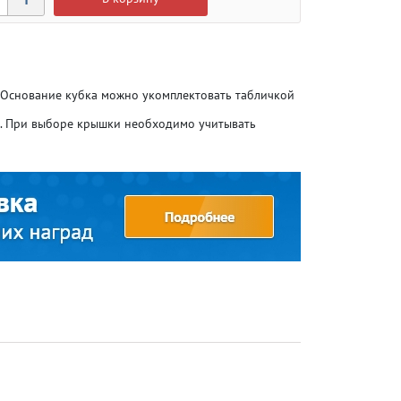
. Основание кубка можно укомплектовать табличкой
о. При выборе крышки необходимо учитывать
Атлетика
Атлетика
Бодибилдинг
Бодибилдинг
Велоспорт
Велоспорт
Гандбол
Гандбол