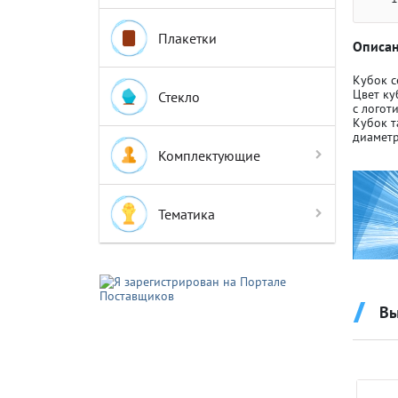
Плакетки
Описан
Кубок с
Цвет ку
Стекло
с логот
Кубок т
Крышки д
Крышки д
диаметр
Комплектующие
Авто-мот
Авто-мот
Тематика
Баскетбо
Баскетбо
Вы
Бокс
Бокс
Водный с
Водный с