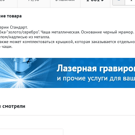
ие товара
ерии Стандарт.
бка-"золото/серебро". Чаша металлическая. Основание черный мрамор
ипом/надписью из металла.
акже может комплектоваться крышкой, которая заказывается отдельн
ля кубков
ля кубков
 чаши.
о спорт
о спорт
Азартные игры
Азартные игры
л
л
Бильярд
Бильярд
 смотрели
Боулинг
Боулинг
порт
порт
Волейбол
Волейбол