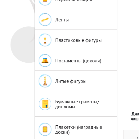
Эмблемы
Эмблемы
Ленты
Пластиковые фигуры
Постаменты (цоколя)
Литые фигуры
Бумажные грамоты/
дипломы
Диа
чаш
Плакетки (наградные
доски)
1