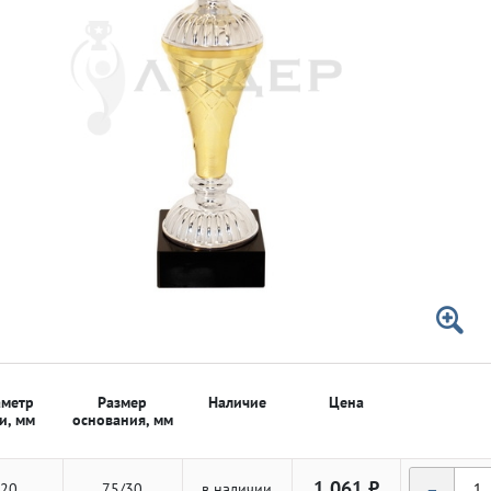
 50мм
 50мм
метр
Размер
Наличие
Цена
и, мм
основания, мм
-
1 061 ₽
20
75/30
в наличии