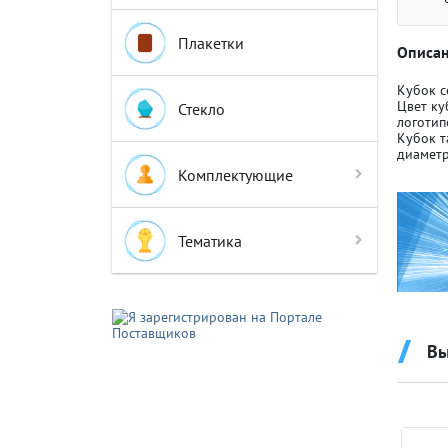
Плакетки
Описан
Кубок с
Цвет ку
Стекло
логотип
Кубок т
Крышки д
Крышки д
диаметр
Комплектующие
Авто-мот
Авто-мот
Тематика
Баскетбо
Баскетбо
Вы
Бокс
Бокс
Водный с
Водный с