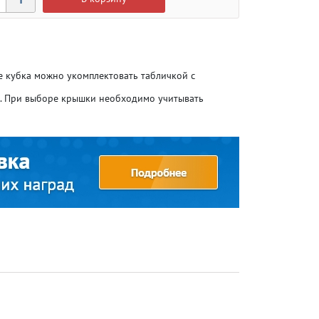
ие кубка можно укомплектовать табличкой с
о. При выборе крышки необходимо учитывать
Атлетика
Атлетика
Бодибилдинг
Бодибилдинг
Велоспорт
Велоспорт
Гандбол
Гандбол