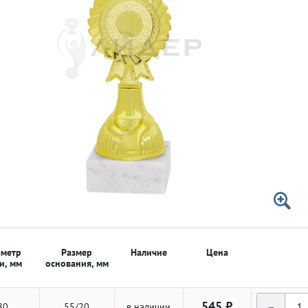
 50мм
 50мм
метр
Размер
Наличие
Цена
и, мм
основания, мм
-
545 ₽
80
55/20
в наличии