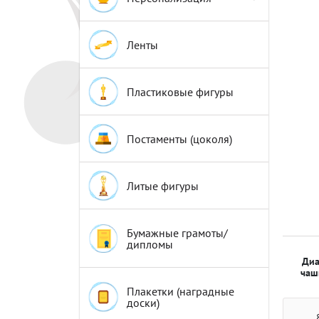
Эмблемы
Эмблемы
Ленты
Пластиковые фигуры
Постаменты (цоколя)
Литые фигуры
Бумажные грамоты/
дипломы
Диа
чаш
Плакетки (наградные
доски)