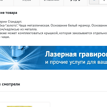
ие товара
ерии Стандарт.
бка-"золото". Чаша металлическая. Основание белый мрамор. Основан
ом/надписью из металла.
акже может комплектоваться крышкой, которая заказывается отдельн
ля кубков
ля кубков
 чаши.
о спорт
о спорт
Азартные игры
Азартные игры
л
л
Бильярд
Бильярд
 смотрели
Боулинг
Боулинг
порт
порт
Волейбол
Волейбол