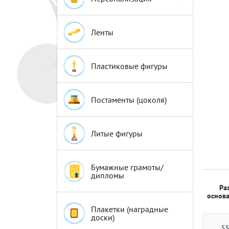
Эмблемы
Эмблемы
Ленты
Пластиковые фигуры
Постаменты (цоколя)
Литые фигуры
Бумажные грамоты/
дипломы
Ра
основа
Плакетки (наградные
доски)
55