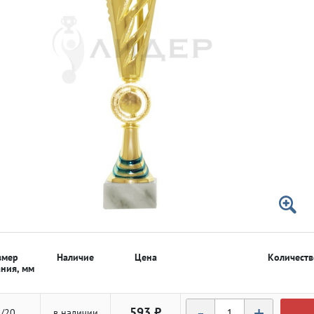
 50мм
 50мм
змер
Наличие
Цена
Количеств
ния, мм
-
+
593 ₽
/20
в наличии