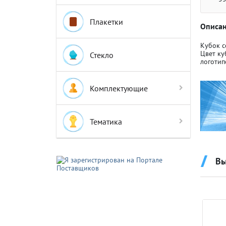
Плакетки
Описан
Кубок с
Цвет ку
Стекло
логотип
Крышки д
Крышки д
Комплектующие
Авто-мот
Авто-мот
Тематика
Баскетбо
Баскетбо
Вы
Бокс
Бокс
Водный с
Водный с