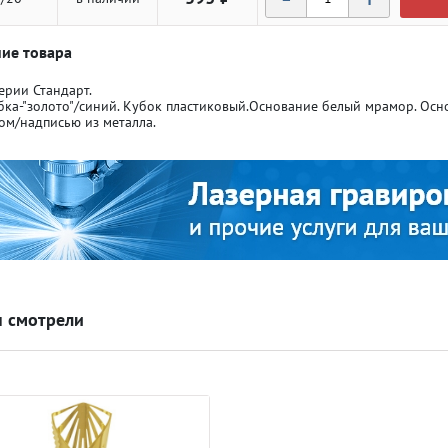
ие товара
ерии Стандарт.
бка-"золото"/синий. Кубок пластиковый.Основание белый мрамор. Осн
ом/надписью из металла.
ля кубков
ля кубков
о спорт
о спорт
Азартные игры
Азартные игры
л
л
Бильярд
Бильярд
 смотрели
Боулинг
Боулинг
порт
порт
Волейбол
Волейбол