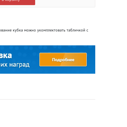
ование кубка можно укомплектовать табличкой с
Атлетика
Атлетика
Бодибилдинг
Бодибилдинг
Велоспорт
Велоспорт
Гандбол
Гандбол