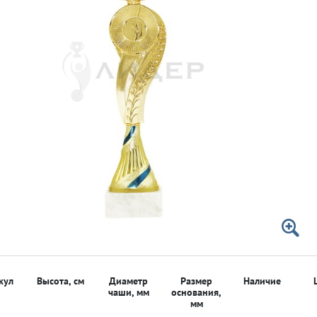
 50мм
 50мм
кул
Высота, см
Диаметр
Размер
Наличие
чаши, мм
основания,
мм