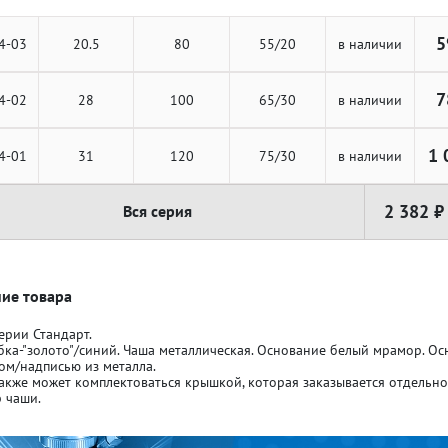
5
4-03
20.5
80
55/20
в наличии
7
4-02
28
100
65/30
в наличии
ля кубков
ля кубков
1 
4-01
31
120
75/30
в наличии
2 382 ₽
Вся серия
о спорт
о спорт
Азартные игры
Азартные игры
л
л
Бильярд
Бильярд
ие товара
ерии Стандарт.
бка-"золото"/синий. Чаша металлическая. Основание белый мрамор. О
Боулинг
Боулинг
ом/надписью из металла.
акже может комплектоваться крышкой, которая заказывается отдельн
 чаши.
порт
порт
Волейбол
Волейбол