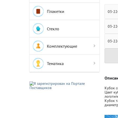
Плакетки
03-22
03-22
Стекло
Крышки д
Крышки д
03-22
Комплектующие
Авто-мот
Авто-мот
Тематика
Баскетбо
Баскетбо
Описан
Кубок с
Цвет ку
Бокс
Бокс
логотип
Кубок т
диаметр
Водный с
Водный с