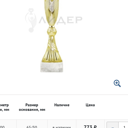
 50мм
 50мм
метр
Размер
Наличие
Цена
и, мм
основания, мм
-
773 ₽
00
65/30
в наличии