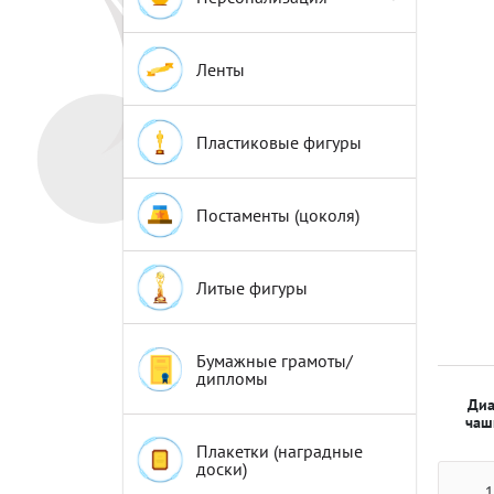
Эмблемы
Эмблемы
Ленты
Пластиковые фигуры
Постаменты (цоколя)
Литые фигуры
Бумажные грамоты/
дипломы
Диа
чаш
Плакетки (наградные
доски)
1