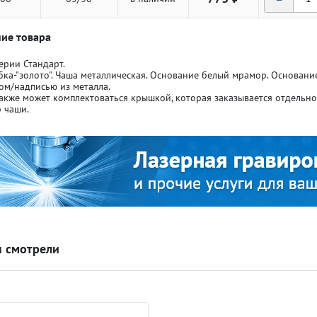
ие товара
ерии Стандарт.
бка-"золото". Чаша металлическая. Основание белый мрамор. Основан
ом/надписью из металла.
акже может комплектоваться крышкой, которая заказывается отдельн
ля кубков
ля кубков
 чаши.
о спорт
о спорт
Азартные игры
Азартные игры
л
л
Бильярд
Бильярд
 смотрели
Боулинг
Боулинг
порт
порт
Волейбол
Волейбол