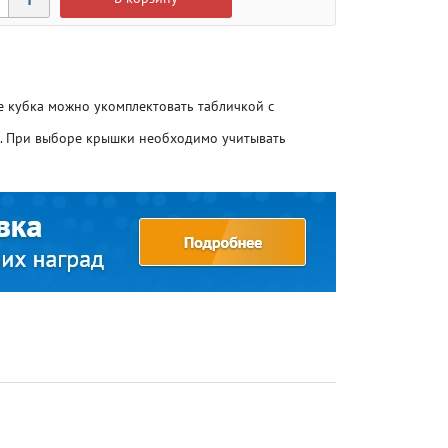
ие кубка можно укомплектовать табличкой с
о. При выборе крышки необходимо учитывать
Атлетика
Атлетика
Бодибилдинг
Бодибилдинг
Велоспорт
Велоспорт
Гандбол
Гандбол