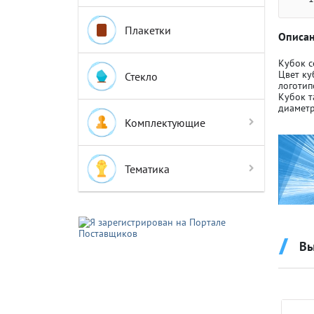
Плакетки
Описан
Кубок с
Цвет ку
Стекло
логотип
Кубок т
Крышки д
Крышки д
диаметр
Комплектующие
Авто-мот
Авто-мот
Тематика
Баскетбо
Баскетбо
Вы
Бокс
Бокс
Водный с
Водный с