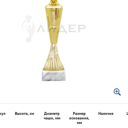
 50мм
 50мм
кул
Высота, см
Диаметр
Размер
Наличие
чаши, мм
основания,
мм