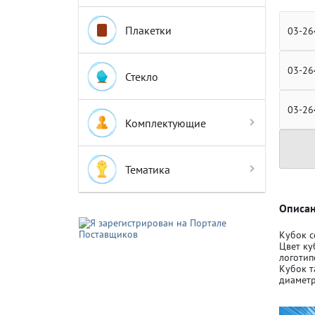
Плакетки
03-26
03-26
Стекло
Крышки д
Крышки д
03-26
Комплектующие
Авто-мот
Авто-мот
Тематика
Баскетбо
Баскетбо
Описан
Кубок с
Цвет ку
Бокс
Бокс
логотип
Кубок т
диаметр
Водный с
Водный с