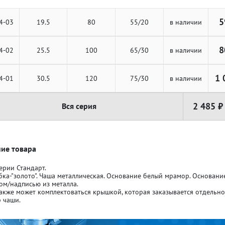
5
4-03
19.5
80
55/20
в наличии
8
4-02
25.5
100
65/30
в наличии
ля кубков
ля кубков
1 
4-01
30.5
120
75/30
в наличии
2 485 ₽
Вся серия
о спорт
о спорт
Азартные игры
Азартные игры
л
л
Бильярд
Бильярд
ие товара
ерии Стандарт.
бка-"золото". Чаша металлическая. Основание белый мрамор. Основан
Боулинг
Боулинг
ом/надписью из металла.
акже может комплектоваться крышкой, которая заказывается отдельн
 чаши.
порт
порт
Волейбол
Волейбол