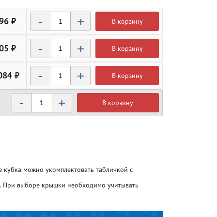
-
+
96 ₽
В корзину
-
+
05 ₽
В корзину
-
+
084 ₽
В корзину
-
+
В корзину
Атлетика
Атлетика
Бодибилдинг
Бодибилдинг
ие кубка можно укомплектовать табличкой с
Велоспорт
Велоспорт
о. При выборе крышки необходимо учитывать
Гандбол
Гандбол