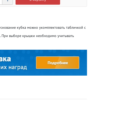
 Основание кубка можно укомплектовать табличкой с
о. При выборе крышки необходимо учитывать
Атлетика
Атлетика
Бодибилдинг
Бодибилдинг
Велоспорт
Велоспорт
Гандбол
Гандбол