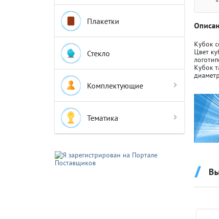
Плакетки
Описан
Кубок с
Цвет ку
Стекло
логотип
Кубок т
Крышки д
Крышки д
диаметр
Комплектующие
Авто-мот
Авто-мот
Тематика
Баскетбо
Баскетбо
Вы
Бокс
Бокс
Водный с
Водный с