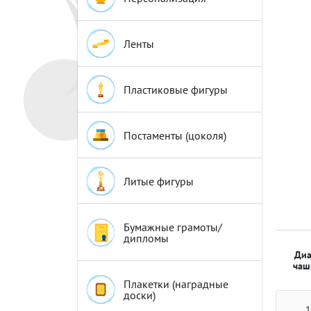
Эмблемы
Эмблемы
Ленты
Пластиковые фигуры
Постаменты (цоколя)
Литые фигуры
Бумажные грамоты/
дипломы
Диа
чаш
Плакетки (наградные
доски)
1