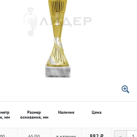
 50мм
 50мм
метр
Размер
Наличие
Цена
и, мм
основания, мм
-
882 ₽
00
65/30
в наличии