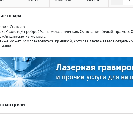
ие товара
ерии Стандарт.
бка-"золото/серебро". Чаша металлическая. Основание белый мрамор.
ом/надписью из металла.
акже может комплектоваться крышкой, которая заказывается отдельн
ля кубков
ля кубков
 чаши.
о спорт
о спорт
Азартные игры
Азартные игры
л
л
Бильярд
Бильярд
 смотрели
Боулинг
Боулинг
порт
порт
Волейбол
Волейбол