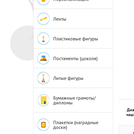
Эмблемы
Эмблемы
Ленты
Пластиковые фигуры
Постаменты (цоколя)
Литые фигуры
Бумажные грамоты/
дипломы
Диа
чаш
Плакетки (наградные
доски)