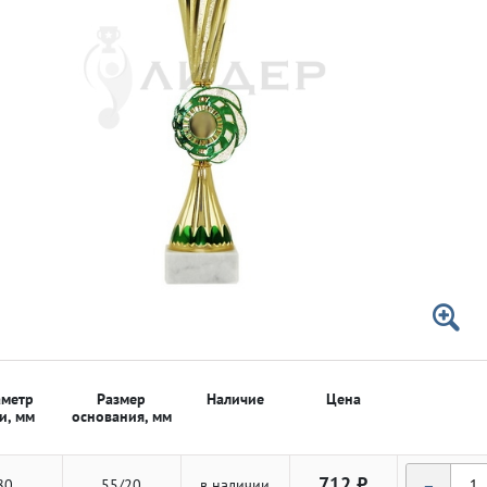
 50мм
 50мм
метр
Размер
Наличие
Цена
и, мм
основания, мм
-
712 ₽
80
55/20
в наличии