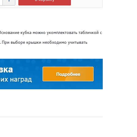
 Основание кубка можно укомплектовать табличкой с
о. При выборе крышки необходимо учитывать
Атлетика
Атлетика
Бодибилдинг
Бодибилдинг
Велоспорт
Велоспорт
Гандбол
Гандбол