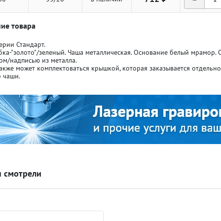
ие товара
ерии Стандарт.
бка-"золото"/зеленый. Чаша металлическая. Основание белый мрамор.
ом/надписью из металла.
акже может комплектоваться крышкой, которая заказывается отдельн
ля кубков
ля кубков
 чаши.
о спорт
о спорт
Азартные игры
Азартные игры
л
л
Бильярд
Бильярд
 смотрели
Боулинг
Боулинг
порт
порт
Волейбол
Волейбол