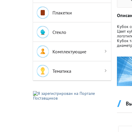
Плакетки
Описан
Кубок с
Цвет ку
Стекло
логотип
Кубок т
Крышки д
Крышки д
диаметр
Комплектующие
Авто-мот
Авто-мот
Тематика
Баскетбо
Баскетбо
Вы
Бокс
Бокс
Водный с
Водный с