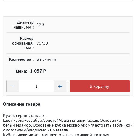
Диаметр
120
чаши, мм :
Размер
основания,
75/30
мм :
Количество :
в наличии
1 057 ₽
-
+
В корзину
Описание товара
Кубок серии Стандарт.
Цвет кубка-"серебро/золото". Чаша металлическая. Основание
белый мрамор. Основание кубка можно укомплектовать табличкой
с логотипом/надписью из металла.
Кубок также может комплектоваться крышкой, которая