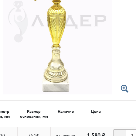
 50мм
 50мм
метр
Размер
Наличие
Цена
и, мм
основания, мм
-
1 580 ₽
20
75/30
в наличии