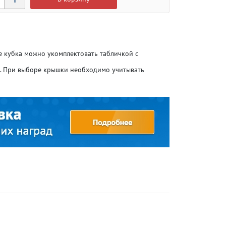
ие кубка можно укомплектовать табличкой с
о. При выборе крышки необходимо учитывать
Атлетика
Атлетика
Бодибилдинг
Бодибилдинг
Велоспорт
Велоспорт
Гандбол
Гандбол