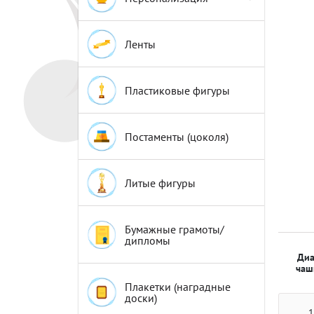
Эмблемы
Эмблемы
Ленты
Пластиковые фигуры
Постаменты (цоколя)
Литые фигуры
Бумажные грамоты/
дипломы
Диа
чаш
Плакетки (наградные
доски)
1