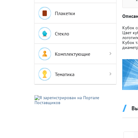
Плакетки
Описан
Кубок с
Цвет ку
Стекло
логотип
Кубок т
Крышки д
Крышки д
диаметр
Комплектующие
Авто-мот
Авто-мот
Тематика
Баскетбо
Баскетбо
Вы
Бокс
Бокс
Водный с
Водный с