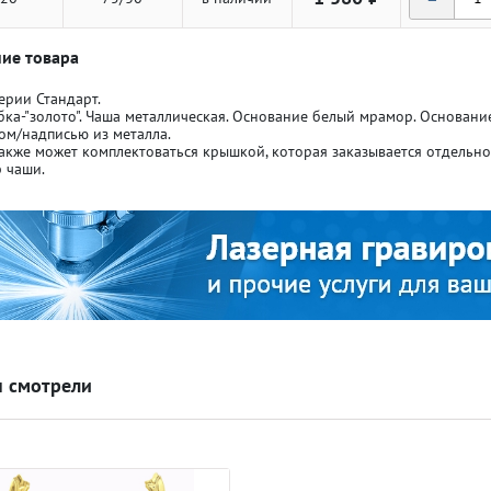
ие товара
ерии Стандарт.
бка-"золото". Чаша металлическая. Основание белый мрамор. Основан
ом/надписью из металла.
акже может комплектоваться крышкой, которая заказывается отдельн
ля кубков
ля кубков
 чаши.
о спорт
о спорт
Азартные игры
Азартные игры
л
л
Бильярд
Бильярд
 смотрели
Боулинг
Боулинг
порт
порт
Волейбол
Волейбол