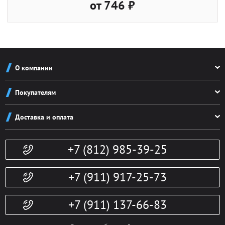
от 746 ₽
О компании
О компании
Покупателям
Реквизиты
Как заказать
Новости
Доставка и оплата
Система скидок
Контакты
Доставка и оплата
Конфиденциальность
+7 (812) 985-39-25
Политика возврата
Гарантии
Публичная оферта
Доп. услуги
+7 (911) 917-25-73
+7 (911) 137-66-83