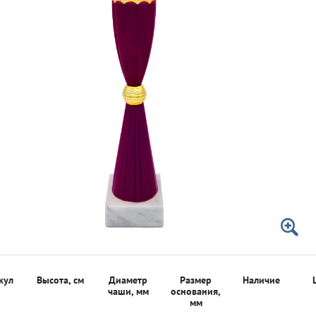
 50мм
 50мм
кул
Высота, см
Диаметр
Размер
Наличие
чаши, мм
основания,
мм