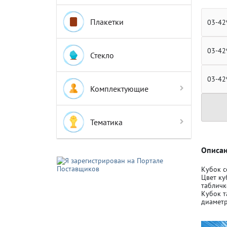
Плакетки
03-42
03-42
Стекло
Крышки д
Крышки д
03-42
Комплектующие
Авто-мот
Авто-мот
Тематика
Баскетбо
Баскетбо
Описан
Кубок с
Цвет ку
Бокс
Бокс
табличк
Кубок т
диаметр
Водный с
Водный с