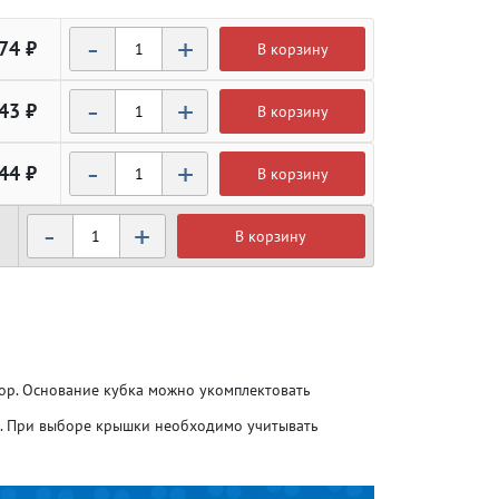
-
+
74 ₽
В корзину
-
+
43 ₽
В корзину
-
+
44 ₽
В корзину
-
+
В корзину
Атлетика
Атлетика
Бодибилдинг
Бодибилдинг
мор. Основание кубка можно укомплектовать
Велоспорт
Велоспорт
о. При выборе крышки необходимо учитывать
Гандбол
Гандбол