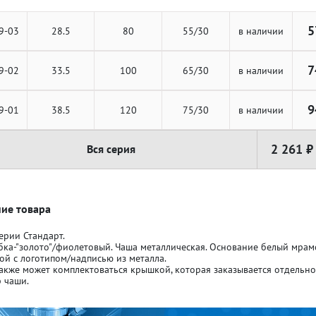
5
9-03
28.5
80
55/30
в наличии
7
9-02
33.5
100
65/30
в наличии
ля кубков
ля кубков
9
9-01
38.5
120
75/30
в наличии
2 261 ₽
Вся серия
о спорт
о спорт
Азартные игры
Азартные игры
л
л
Бильярд
Бильярд
ие товара
ерии Стандарт.
бка-"золото"/фиолетовый. Чаша металлическая. Основание белый мра
Боулинг
Боулинг
ой с логотипом/надписью из металла.
акже может комплектоваться крышкой, которая заказывается отдельн
 чаши.
порт
порт
Волейбол
Волейбол