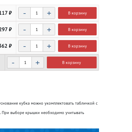
-
+
117 ₽
В корзину
-
+
297 ₽
В корзину
-
+
362 ₽
В корзину
-
+
В корзину
Атлетика
Атлетика
Бодибилдинг
Бодибилдинг
 Основание кубка можно укомплектовать табличкой с
Велоспорт
Велоспорт
о. При выборе крышки необходимо учитывать
Гандбол
Гандбол