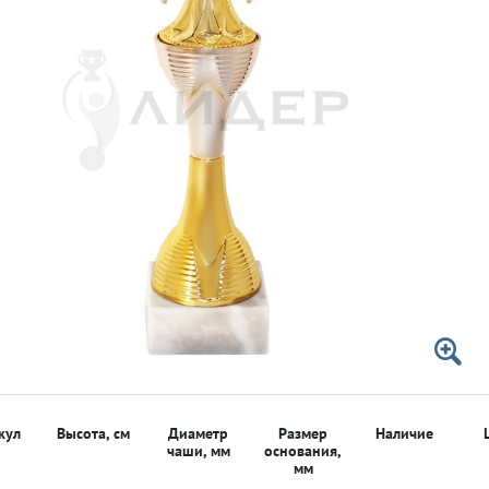
 50мм
 50мм
кул
Высота, см
Диаметр
Размер
Наличие
чаши, мм
основания,
мм