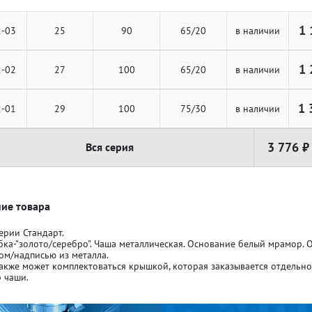
1 
2-03
25
90
65/20
в наличии
1 
2-02
27
100
65/20
в наличии
ля кубков
ля кубков
1 
2-01
29
100
75/30
в наличии
3 776 ₽
Вся серия
о спорт
о спорт
Азартные игры
Азартные игры
л
л
Бильярд
Бильярд
ие товара
ерии Стандарт.
бка-"золото/серебро". Чаша металлическая. Основание белый мрамор.
Боулинг
Боулинг
ом/надписью из металла.
акже может комплектоваться крышкой, которая заказывается отдельн
 чаши.
порт
порт
Волейбол
Волейбол