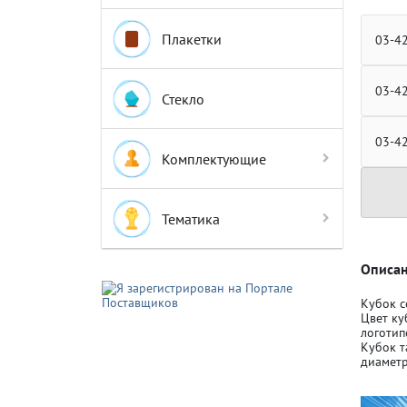
Плакетки
03-4
03-4
Стекло
Крышки д
Крышки д
03-4
Комплектующие
Авто-мот
Авто-мот
Тематика
Баскетбо
Баскетбо
Описан
Кубок с
Цвет ку
Бокс
Бокс
логотип
Кубок т
диаметр
Водный с
Водный с