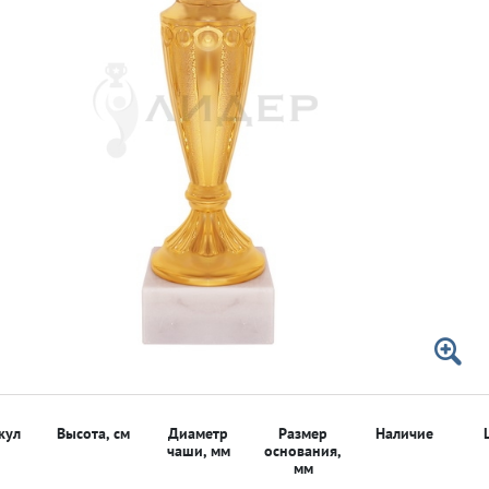
 50мм
 50мм
кул
Высота, см
Диаметр
Размер
Наличие
чаши, мм
основания,
мм