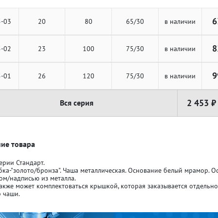
6
5-03
20
80
65/30
в наличии
8
5-02
23
100
75/30
в наличии
ля кубков
ля кубков
9
5-01
26
120
75/30
в наличии
2 453 ₽
Вся серия
о спорт
о спорт
Азартные игры
Азартные игры
л
л
Бильярд
Бильярд
ие товара
ерии Стандарт.
бка-"золото/бронза". Чаша металлическая. Основание белый мрамор. 
Боулинг
Боулинг
ом/надписью из металла.
акже может комплектоваться крышкой, которая заказывается отдельн
 чаши.
порт
порт
Волейбол
Волейбол