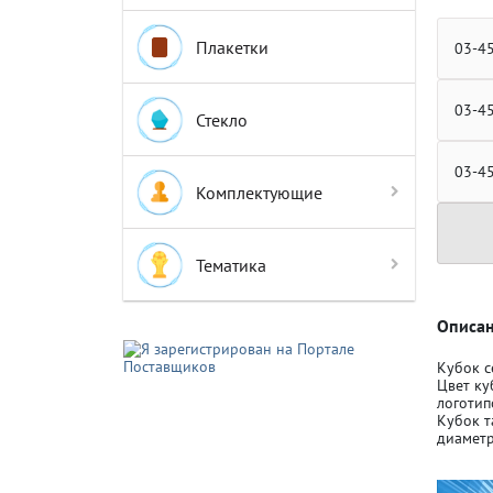
Плакетки
03-4
03-4
Стекло
Крышки д
Крышки д
03-4
Комплектующие
Авто-мот
Авто-мот
Тематика
Баскетбо
Баскетбо
Описан
Кубок с
Цвет ку
Бокс
Бокс
логотип
Кубок т
диаметр
Водный с
Водный с