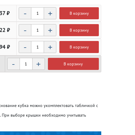
-
+
37 ₽
В корзину
-
+
22 ₽
В корзину
-
+
94 ₽
В корзину
-
+
В корзину
Атлетика
Атлетика
Бодибилдинг
Бодибилдинг
Основание кубка можно укомплектовать табличкой с
Велоспорт
Велоспорт
о. При выборе крышки необходимо учитывать
Гандбол
Гандбол