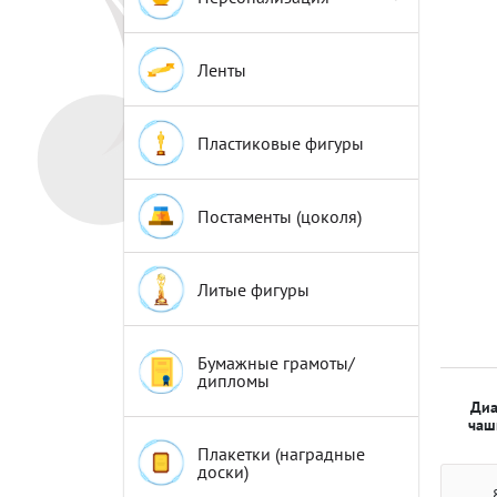
Эмблемы
Эмблемы
Ленты
Пластиковые фигуры
Постаменты (цоколя)
Литые фигуры
Бумажные грамоты/
дипломы
Диа
чаш
Плакетки (наградные
доски)