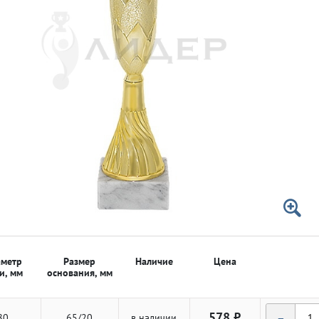
 50мм
 50мм
метр
Размер
Наличие
Цена
и, мм
основания, мм
-
578 ₽
80
65/20
в наличии