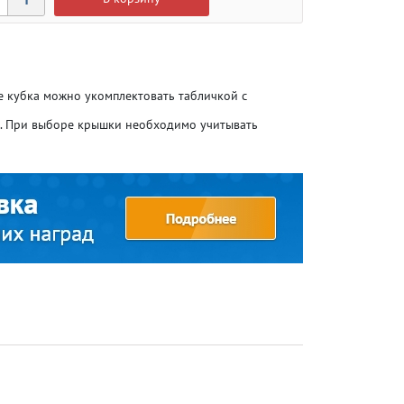
ие кубка можно укомплектовать табличкой с
о. При выборе крышки необходимо учитывать
Атлетика
Атлетика
Бодибилдинг
Бодибилдинг
Велоспорт
Велоспорт
Гандбол
Гандбол