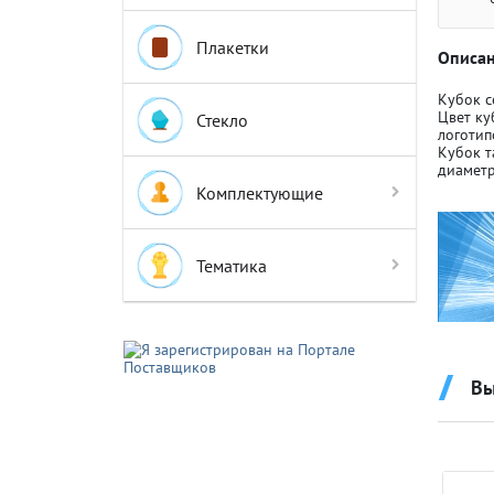
Плакетки
Описан
Кубок с
Цвет ку
Стекло
логотип
Кубок т
Крышки д
Крышки д
диаметр
Комплектующие
Авто-мот
Авто-мот
Тематика
Баскетбо
Баскетбо
Вы
Бокс
Бокс
Водный с
Водный с