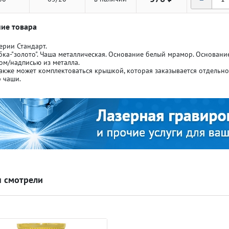
ие товара
ерии Стандарт.
бка-"золото". Чаша металлическая. Основание белый мрамор. Основан
ом/надписью из металла.
акже может комплектоваться крышкой, которая заказывается отдельн
ля кубков
ля кубков
 чаши.
о спорт
о спорт
Азартные игры
Азартные игры
л
л
Бильярд
Бильярд
 смотрели
Боулинг
Боулинг
порт
порт
Волейбол
Волейбол