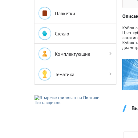
Плакетки
Описан
Кубок с
Цвет ку
Стекло
логотип
Кубок т
Крышки д
Крышки д
диаметр
Комплектующие
Авто-мот
Авто-мот
Тематика
Баскетбо
Баскетбо
Вы
Бокс
Бокс
Водный с
Водный с