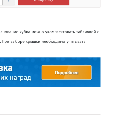
 Основание кубка можно укомплектовать табличкой с
о. При выборе крышки необходимо учитывать
Атлетика
Атлетика
Бодибилдинг
Бодибилдинг
Велоспорт
Велоспорт
Гандбол
Гандбол