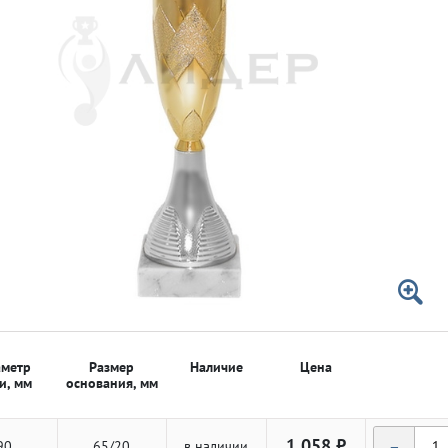
 50мм
 50мм
метр
Размер
Наличие
Цена
и, мм
основания, мм
-
1 058 ₽
90
65/20
в наличии