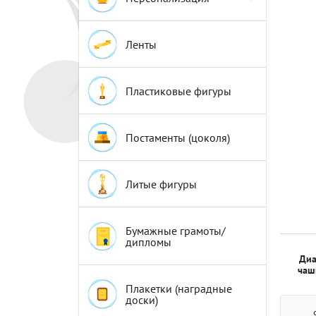
Эмблемы
Эмблемы
Ленты
Пластиковые фигуры
Постаменты (цоколя)
Литые фигуры
Бумажные грамоты/
дипломы
Диа
чаш
Плакетки (наградные
доски)