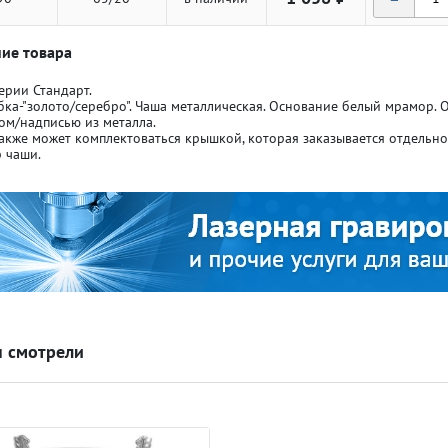
ие товара
ерии Стандарт.
бка-"золото/серебро". Чаша металлическая. Основание белый мрамор.
ом/надписью из металла.
акже может комплектоваться крышкой, которая заказывается отдельн
ля кубков
ля кубков
 чаши.
о спорт
о спорт
Азартные игры
Азартные игры
л
л
Бильярд
Бильярд
 смотрели
Боулинг
Боулинг
порт
порт
Волейбол
Волейбол