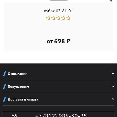
кубок 03-81-01
от 698 ₽
О компании
О компании
Покупателям
Реквизиты
Как заказать
Новости
Доставка и оплата
Система скидок
Контакты
Доставка и оплата
Конфиденциальность
+7 (812) 985-39-25
Политика возврата