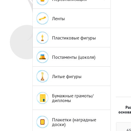
Эмблемы
Эмблемы
Ленты
Пластиковые фигуры
Постаменты (цоколя)
Литые фигуры
Бумажные грамоты/
дипломы
Ра
основа
Плакетки (наградные
доски)
65