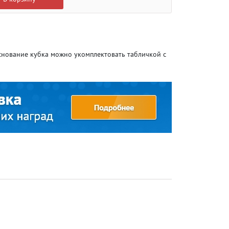
снование кубка можно укомплектовать табличкой с
Атлетика
Атлетика
Бодибилдинг
Бодибилдинг
Велоспорт
Велоспорт
Гандбол
Гандбол