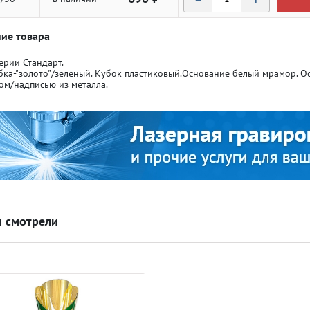
ие товара
ерии Стандарт.
бка-"золото"/зеленый. Кубок пластиковый.Основание белый мрамор. О
ом/надписью из металла.
ля кубков
ля кубков
о спорт
о спорт
Азартные игры
Азартные игры
л
л
Бильярд
Бильярд
 смотрели
Боулинг
Боулинг
порт
порт
Волейбол
Волейбол