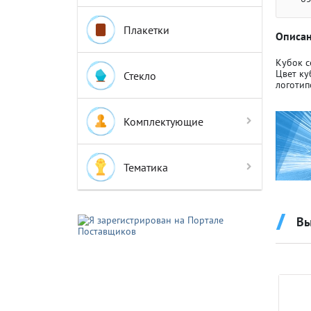
Плакетки
Описан
Кубок с
Цвет ку
Стекло
логотип
Крышки д
Крышки д
Комплектующие
Авто-мот
Авто-мот
Тематика
Баскетбо
Баскетбо
Вы
Бокс
Бокс
Водный с
Водный с