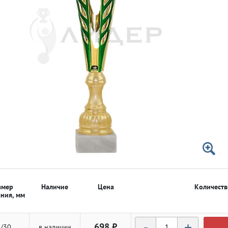
 50мм
 50мм
змер
Наличие
Цена
Количеств
ния, мм
-
+
698 ₽
/30
в наличии