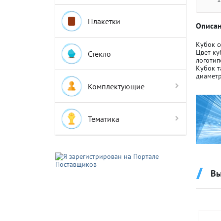
Плакетки
Описан
Кубок с
Цвет ку
Стекло
логотип
Кубок т
Крышки д
Крышки д
диаметр
Комплектующие
Авто-мот
Авто-мот
Тематика
Баскетбо
Баскетбо
Вы
Бокс
Бокс
Водный с
Водный с