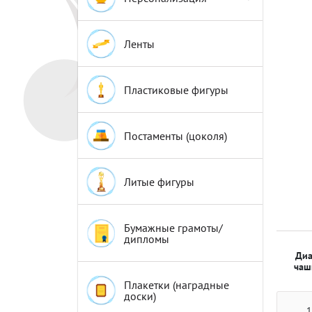
Эмблемы
Эмблемы
Ленты
Пластиковые фигуры
Постаменты (цоколя)
Литые фигуры
Бумажные грамоты/
дипломы
Диа
чаш
Плакетки (наградные
доски)
1