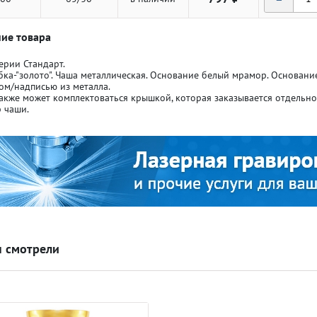
ие товара
ерии Стандарт.
бка-"золото". Чаша металлическая. Основание белый мрамор. Основан
ом/надписью из металла.
акже может комплектоваться крышкой, которая заказывается отдельн
ля кубков
ля кубков
 чаши.
о спорт
о спорт
Азартные игры
Азартные игры
л
л
Бильярд
Бильярд
 смотрели
Боулинг
Боулинг
порт
порт
Волейбол
Волейбол