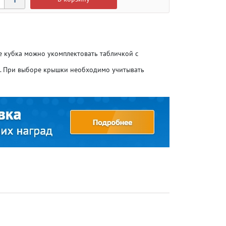
ие кубка можно укомплектовать табличкой с
о. При выборе крышки необходимо учитывать
Атлетика
Атлетика
Бодибилдинг
Бодибилдинг
Велоспорт
Велоспорт
Гандбол
Гандбол