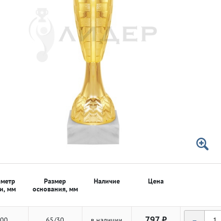
 50мм
 50мм
метр
Размер
Наличие
Цена
и, мм
основания, мм
-
797 ₽
00
65/30
в наличии