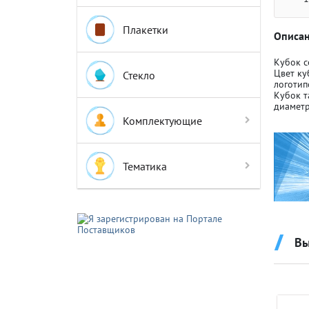
Плакетки
Описан
Кубок с
Цвет ку
Стекло
логотип
Кубок т
Крышки д
Крышки д
диаметр
Комплектующие
Авто-мот
Авто-мот
Тематика
Баскетбо
Баскетбо
Вы
Бокс
Бокс
Водный с
Водный с