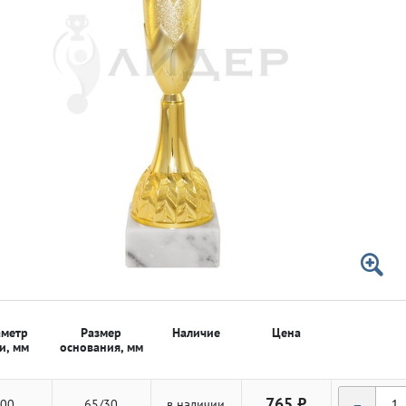
 50мм
 50мм
метр
Размер
Наличие
Цена
и, мм
основания, мм
-
765 ₽
00
65/30
в наличии