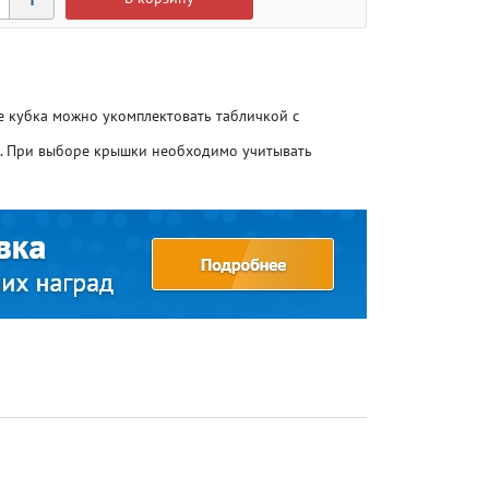
ие кубка можно укомплектовать табличкой с
о. При выборе крышки необходимо учитывать
Атлетика
Атлетика
Бодибилдинг
Бодибилдинг
Велоспорт
Велоспорт
Гандбол
Гандбол