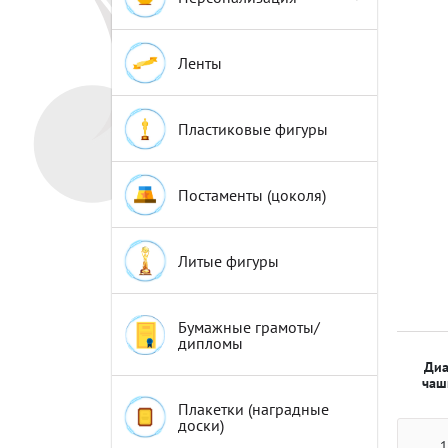
Эмблемы
Эмблемы
Ленты
Пластиковые фигуры
Постаменты (цоколя)
Литые фигуры
Бумажные грамоты/
дипломы
Диа
чаш
Плакетки (наградные
доски)
1