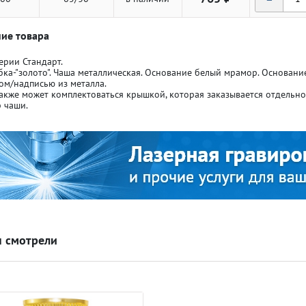
ие товара
ерии Стандарт.
бка-"золото". Чаша металлическая. Основание белый мрамор. Основан
ом/надписью из металла.
акже может комплектоваться крышкой, которая заказывается отдельн
ля кубков
ля кубков
 чаши.
о спорт
о спорт
Азартные игры
Азартные игры
л
л
Бильярд
Бильярд
 смотрели
Боулинг
Боулинг
порт
порт
Волейбол
Волейбол