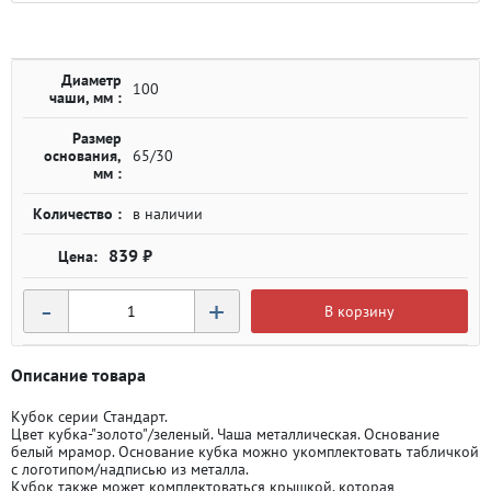
Диаметр
100
чаши, мм :
Размер
основания,
65/30
мм :
Количество :
в наличии
839 ₽
-
+
В корзину
Описание товара
Кубок серии Стандарт.
Цвет кубка-"золото"/зеленый. Чаша металлическая. Основание
белый мрамор. Основание кубка можно укомплектовать табличкой
с логотипом/надписью из металла.
Кубок также может комплектоваться крышкой, которая