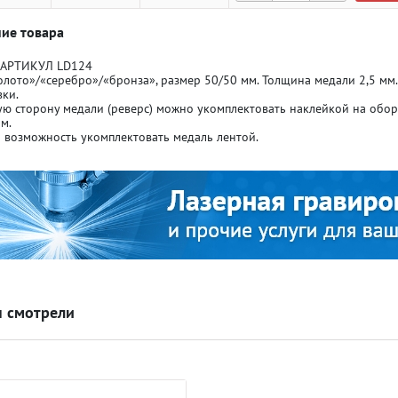
ие товара
 АРТИКУЛ LD124
олото»/«серебро»/«бронза», размер 50/50 мм. Толщина медали 2,5 мм.
ки.
ю сторону медали (реверс) можно укомплектовать наклейкой на обор
м.
ля кубков
ля кубков
 возможность укомплектовать медаль лентой.
о спорт
о спорт
Азартные игры
Азартные игры
л
л
Бильярд
Бильярд
 смотрели
Боулинг
Боулинг
порт
порт
Волейбол
Волейбол