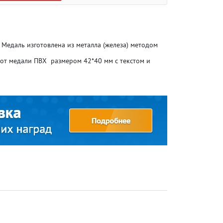
 Медаль изготовлена из металла (железа) методом
от медали ПВХ размером 42*40 мм с текстом и
Атлетика
Атлетика
Бодибилдинг
Бодибилдинг
Велоспорт
Велоспорт
Гандбол
Гандбол