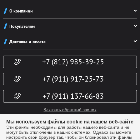
О компании
О компании
Покупателям
Реквизиты
Как заказать
Новости
Доставка и оплата
Система скидок
Контакты
Доставка и оплата
Конфиденциальность
+7 (812) 985-39-25
Политика возврата
Гарантии
Публичная оферта
Доп. услуги
+7 (911) 917-25-73
+7 (911) 137-66-83
Заказать обратный звонок
info@kubki-lider.ru
Мы используем файлы cookie на нашем веб-сайте
Эти файлы необходимы для работы нашего веб-сайта и не
могут быть отключены в наших системах. Однако вы можете
настроить свой браузер так, чтобы он блокировал эти файлы