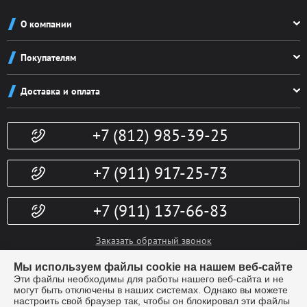
О компании
О компании
Покупателям
Реквизиты
Как заказать
Новости
Доставка и оплата
Система скидок
Контакты
Доставка и оплата
Конфиденциальность
+7 (812) 985-39-25
Политика возврата
Гарантии
Публичная оферта
Доп. услуги
+7 (911) 917-25-73
+7 (911) 137-66-83
Заказать обратный звонок
info@kubki-lider.ru
Мы используем файлы cookie на нашем веб-сайте
Эти файлы необходимы для работы нашего веб-сайта и не
могут быть отключены в наших системах. Однако вы можете
настроить свой браузер так, чтобы он блокировал эти файлы