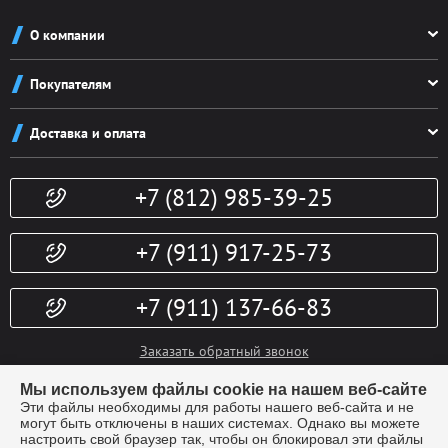
О компании
О компании
Покупателям
Реквизиты
Как заказать
Новости
Доставка и оплата
Система скидок
Контакты
Доставка и оплата
Конфиденциальность
+7 (812) 985-39-25
Политика возврата
Гарантии
Публичная оферта
Доп. услуги
+7 (911) 917-25-73
+7 (911) 137-66-83
Заказать обратный звонок
info@kubki-lider.ru
Мы используем файлы cookie на нашем веб-сайте
Эти файлы необходимы для работы нашего веб-сайта и не
могут быть отключены в наших системах. Однако вы можете
настроить свой браузер так, чтобы он блокировал эти файлы