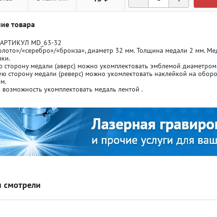
ие товара
 АРТИКУЛ MD_63-32
олото»/«серебро»/«бронза», диаметр 32 мм. Толщина медали 2 мм. Мед
ки.
 сторону медали (аверс) можно укомплектовать эмблемой диаметром
ля кубков
ля кубков
ю сторону медали (реверс) можно укомлектовать наклейкой на оборо
м.
 возможность укомплектовать медаль лентой .
о спорт
о спорт
Азартные игры
Азартные игры
л
л
Бильярд
Бильярд
Боулинг
Боулинг
 смотрели
порт
порт
Волейбол
Волейбол