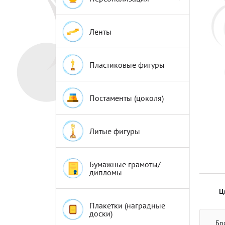
Эмблемы
Эмблемы
Ленты
Пластиковые фигуры
Постаменты (цоколя)
Литые фигуры
Бумажные грамоты/
дипломы
Ц
Плакетки (наградные
доски)
Бр