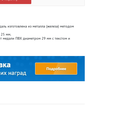
аль изготовлена из металла (железа) методом
 25 мм.
т медали ПВХ диаметром 29 мм с текстом и
Атлетика
Атлетика
Бодибилдинг
Бодибилдинг
Велоспорт
Велоспорт
Гандбол
Гандбол