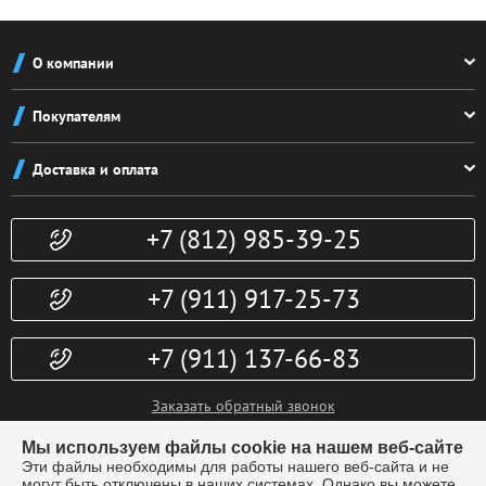
О компании
О компании
Покупателям
Реквизиты
Как заказать
Новости
Доставка и оплата
Система скидок
Контакты
Доставка и оплата
Конфиденциальность
+7 (812) 985-39-25
Политика возврата
Гарантии
Публичная оферта
Доп. услуги
+7 (911) 917-25-73
+7 (911) 137-66-83
Заказать обратный звонок
info@kubki-lider.ru
Мы используем файлы cookie на нашем веб-сайте
Эти файлы необходимы для работы нашего веб-сайта и не
могут быть отключены в наших системах. Однако вы можете